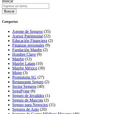
Buscar
Buscar
Categorías
Agente de Seguros
(35)
Asesor Patrimonial
(22)
Educación Financiera
(2)
Finanzas personales
(9)
Fundación Mapfre
(2)
Hombre Clave
(9)
Mapfre
(12)
Mapfre Latam
(10)
Mapfre México
(30)
Mujer
(3)
Promotoria SG
(27)
Restaurante Seguro
(2)
Sector Seguros
(40)
SeguPyme
(8)
Seguro de Invalidez
(1)
Seguro de Mascota
(2)
Seguro para Negocios
(11)
Seguros de Auto
(20)
Seguros de Gastos Médicos Mayores
(46)