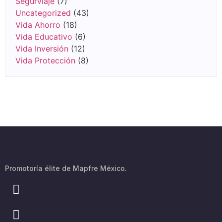
Segurviaje
(7)
Uncategorized
(43)
Vida Ahorro
(18)
Vida Educativo
(6)
Vida Inversión
(12)
Vida Protección
(8)
Promotoría élite de Mapfre México.