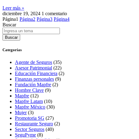
Leer más »
diciembre 19, 2024
1 comentario
Página
1
Página
2
Página
3
Página
4
Buscar
Buscar
Categorías
Agente de Seguros
(35)
Asesor Patrimonial
(22)
Educación Financiera
(2)
Finanzas personales
(9)
Fundación Mapfre
(2)
Hombre Clave
(9)
Mapfre
(12)
Mapfre Latam
(10)
Mapfre México
(30)
Mujer
(3)
Promotoria SG
(27)
Restaurante Seguro
(2)
Sector Seguros
(40)
SeguPyme
(8)