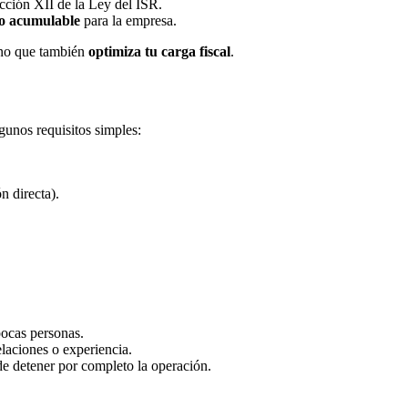
acción XII de la Ley del ISR.
so acumulable
para la empresa.
sino que también
optimiza tu carga fiscal
.
unos requisitos simples:
n directa).
pocas personas.
elaciones o experiencia.
de detener por completo la operación.