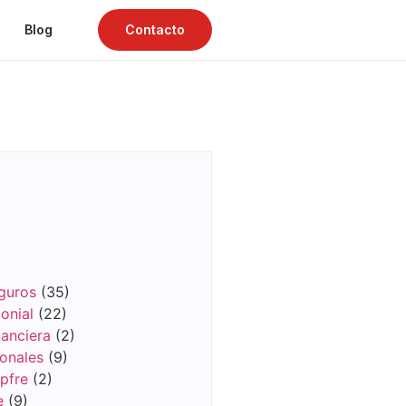
Blog
Contacto
guros
(35)
onial
(22)
anciera
(2)
onales
(9)
pfre
(2)
e
(9)