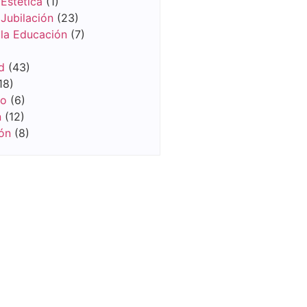
Estética
(1)
Jubilación
(23)
 la Educación
(7)
d
(43)
18)
vo
(6)
n
(12)
ón
(8)