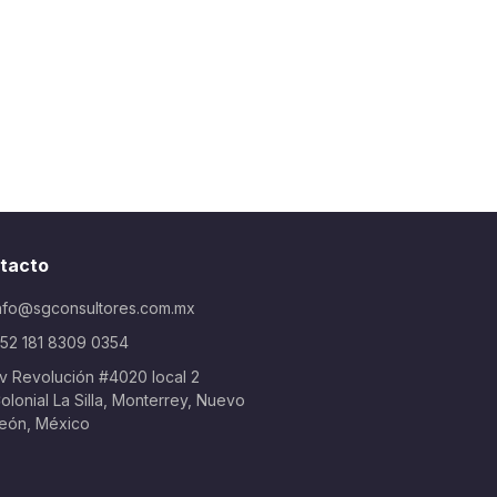
tacto
nfo@sgconsultores.com.mx
52 181 8309 0354
v Revolución #4020 local 2
olonial La Silla, Monterrey, Nuevo
eón, México