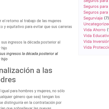
Seguros para 
Seguros para 
Seguros para
Segurviaje
(7)
 el retorno al trabajo de las mujeres
Uncategorize
o y equitativo para evitar que sus carreras
Vida Ahorro
(
Vida Educati
Vida Inversió
Vida Protecci
us ingresos la década posterior al
 hijo
nalización a las
adres
 igual para hombres y mujeres, no sólo
ualquier género que sea) tengan los
 se
distinguiría
en la contratación por
ían que sobrellevar las nuevas