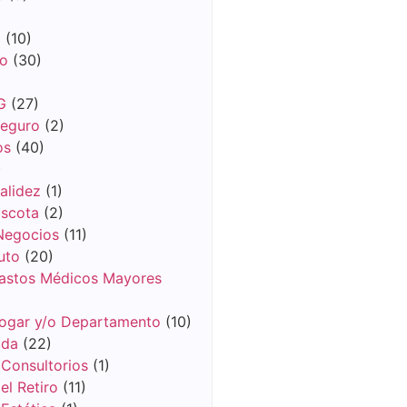
m
(10)
co
(30)
G
(27)
Seguro
(2)
os
(40)
)
alidez
(1)
scota
(2)
Negocios
(11)
uto
(20)
astos Médicos Mayores
ogar y/o Departamento
(10)
ida
(22)
 Consultorios
(1)
el Retiro
(11)