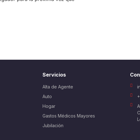
Servicios
Con
Alta de Agente
i
Auto
+
Hogar
A
C
Gastos Médicos Mayores
L
Jubilación