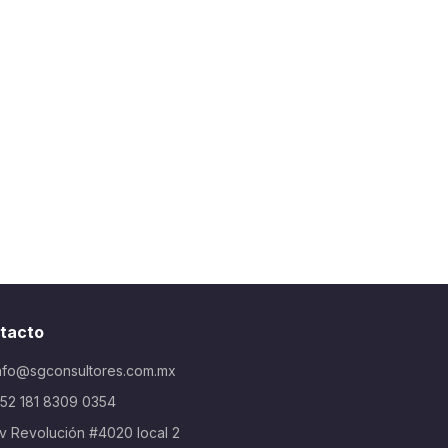
tacto
nfo@sgconsultores.com.mx
52 181 8309 0354
v Revolución #4020 local 2