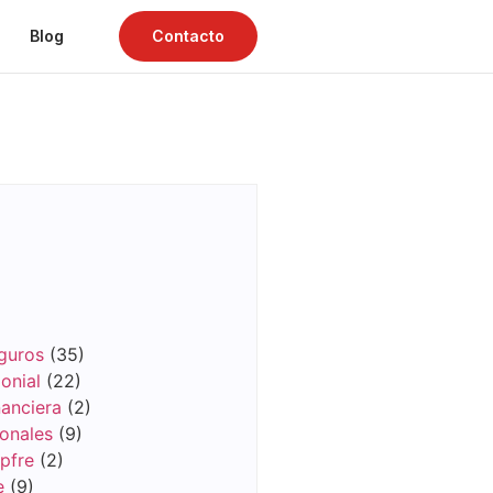
Blog
Contacto
guros
(35)
onial
(22)
anciera
(2)
onales
(9)
pfre
(2)
e
(9)