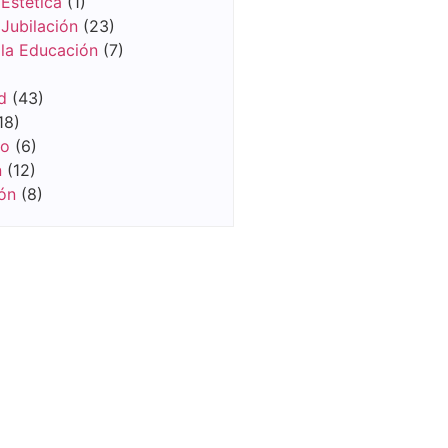
Estética
(1)
Jubilación
(23)
 la Educación
(7)
d
(43)
18)
vo
(6)
n
(12)
ón
(8)