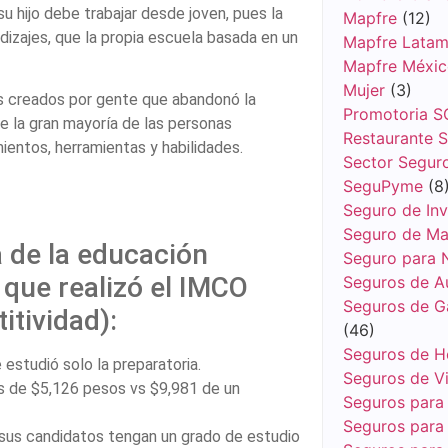
su hijo debe trabajar desde joven, pues la
Mapfre
(12)
dizajes, que la propia escuela basada en un
Mapfre Lata
Mapfre Méxi
Mujer
(3)
os creados por gente que abandonó la
Promotoria S
e la gran mayoría de las personas
Restaurante 
entos, herramientas y habilidades.
Sector Segur
SeguPyme
(8
Seguro de Inv
Seguro de Ma
 de la educación
Seguro para 
 que realizó el IMCO
Seguros de A
Seguros de G
itividad):
(46)
Seguros de H
estudió solo la preparatoria.
Seguros de V
es de $5,126 pesos vs $9,981 de un
Seguros para
Seguros para 
 sus candidatos tengan un grado de estudio