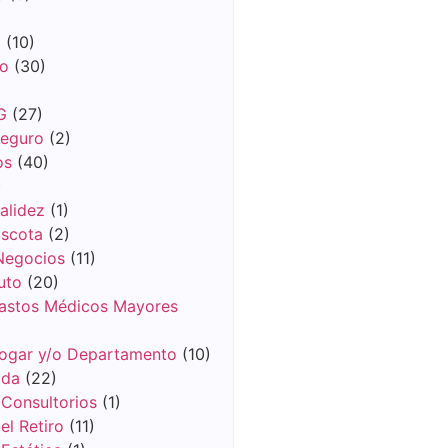
m
(10)
co
(30)
G
(27)
Seguro
(2)
os
(40)
)
alidez
(1)
scota
(2)
Negocios
(11)
uto
(20)
astos Médicos Mayores
ogar y/o Departamento
(10)
ida
(22)
 Consultorios
(1)
el Retiro
(11)