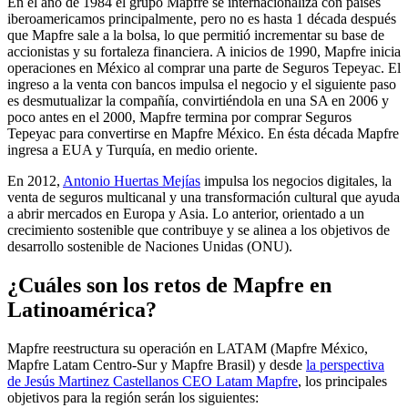
En el año de 1984 el grupo Mapfre se internacionaliza con países
iberoamericamos principalmente, pero no es hasta 1 década después
que Mapfre sale a la bolsa, lo que permitió incrementar su base de
accionistas y su fortaleza financiera. A inicios de 1990, Mapfre inicia
operaciones en México al comprar una parte de Seguros Tepeyac. El
ingreso a la venta con bancos impulsa el negocio y el siguiente paso
es desmutualizar la compañía, convirtiéndola en una SA en 2006 y
poco antes en el 2000, Mapfre termina por comprar Seguros
Tepeyac para convertirse en Mapfre México. En ésta década Mapfre
ingresa a EUA y Turquía, en medio oriente.
En 2012,
Antonio Huertas Mejías
impulsa los negocios digitales, la
venta de seguros multicanal y una transformación cultural que ayuda
a abrir mercados en Europa y Asia. Lo anterior, orientado a un
crecimiento sostenible que contribuye y se alinea a los objetivos de
desarrollo sostenible de Naciones Unidas (ONU).
¿Cuáles son los retos de Mapfre en
Latinoamérica?
Mapfre reestructura su operación en LATAM (Mapfre México,
Mapfre Latam Centro-Sur y Mapfre Brasil) y desde
la perspectiva
de Jesús Martinez Castellanos CEO Latam Mapfre
, los principales
objetivos para la región serán los siguientes: