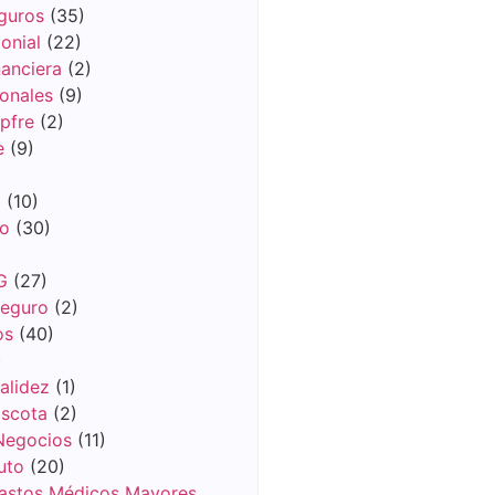
guros
(35)
onial
(22)
anciera
(2)
onales
(9)
pfre
(2)
e
(9)
m
(10)
co
(30)
G
(27)
Seguro
(2)
os
(40)
)
alidez
(1)
scota
(2)
Negocios
(11)
uto
(20)
astos Médicos Mayores