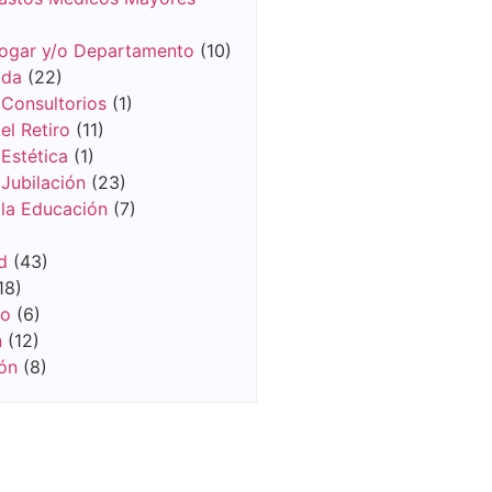
ogar y/o Departamento
(10)
ida
(22)
 Consultorios
(1)
el Retiro
(11)
Estética
(1)
Jubilación
(23)
 la Educación
(7)
d
(43)
18)
vo
(6)
n
(12)
ón
(8)