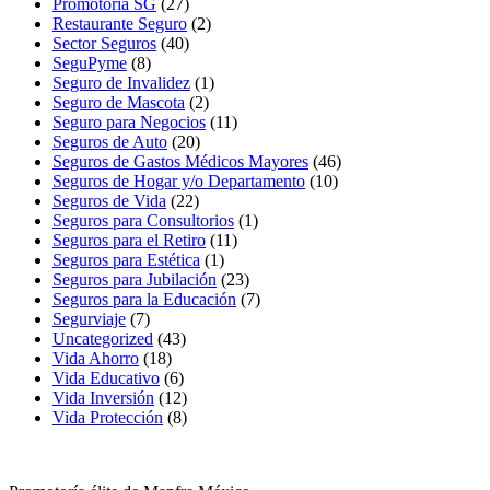
Promotoria SG
(27)
Restaurante Seguro
(2)
Sector Seguros
(40)
SeguPyme
(8)
Seguro de Invalidez
(1)
Seguro de Mascota
(2)
Seguro para Negocios
(11)
Seguros de Auto
(20)
Seguros de Gastos Médicos Mayores
(46)
Seguros de Hogar y/o Departamento
(10)
Seguros de Vida
(22)
Seguros para Consultorios
(1)
Seguros para el Retiro
(11)
Seguros para Estética
(1)
Seguros para Jubilación
(23)
Seguros para la Educación
(7)
Segurviaje
(7)
Uncategorized
(43)
Vida Ahorro
(18)
Vida Educativo
(6)
Vida Inversión
(12)
Vida Protección
(8)