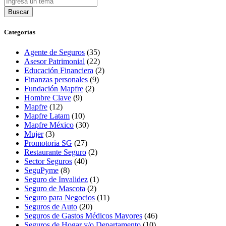
Buscar
Categorías
Agente de Seguros
(35)
Asesor Patrimonial
(22)
Educación Financiera
(2)
Finanzas personales
(9)
Fundación Mapfre
(2)
Hombre Clave
(9)
Mapfre
(12)
Mapfre Latam
(10)
Mapfre México
(30)
Mujer
(3)
Promotoria SG
(27)
Restaurante Seguro
(2)
Sector Seguros
(40)
SeguPyme
(8)
Seguro de Invalidez
(1)
Seguro de Mascota
(2)
Seguro para Negocios
(11)
Seguros de Auto
(20)
Seguros de Gastos Médicos Mayores
(46)
Seguros de Hogar y/o Departamento
(10)